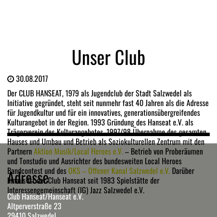
Unser Club
30.08.2017
Der CLUB HANSEAT, 1979 als Jugendclub der Stadt Salzwedel als
Initiative gegründet, steht seit nunmehr fast 40 Jahren als die Adresse
für Jugendkultur und für ein innovatives, generationsübergreifendes
Kulturangebot in der Region. 1993 Gründung des Hanseat e.V. als
Trägerverein des Kulturangebotes. 1997/98 Übernahme des gesamten
Hauses und Umbau und Betrieb als Soziokulturellen Zentrum mit den
Partnern
Aktion Musik/Local Heroes e.V.
– Betrieb von Proberäumen
und Tonstudio und Ausrichter des bundesweiten Local Heroes
Bandcontest und des
OKS – Offener Kanal Salzwedel e.V.
Darüber
Adresse
hinaus ist der Club Hanseat seit 1983 Spielstätte der
Interessengemeinschaft (IG) Jazz Salzwedel e.V.
Club Hanseat/Hanseat e.V.
Altperverstraße 23
29410 Salzwedel