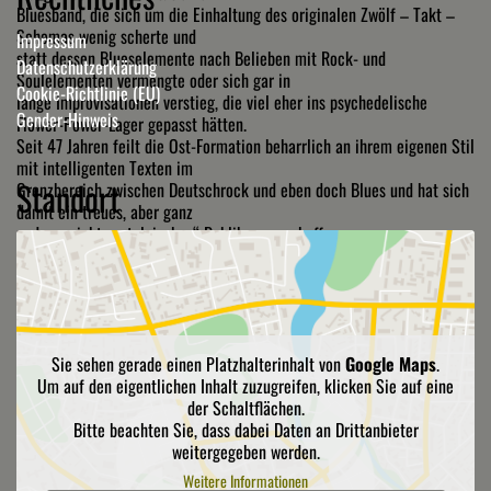
Bluesband, die sich um die Einhaltung des originalen Zwölf – Takt –
Schemas wenig scherte und
Impressum
statt dessen Blueselemente nach Belieben mit Rock- und
Datenschutzerklärung
Soulelementen vermengte oder sich gar in
Cookie-Richtlinie (EU)
lange Improvisationen verstieg, die viel eher ins psychedelische
Gender-Hinweis
Flower-Power-Lager gepasst hätten.
Seit 47 Jahren feilt die Ost-Formation beharrlich an ihrem eigenen Stil
mit intelligenten Texten im
Standort
Grenzbereich zwischen Deutschrock und eben doch Blues und hat sich
damit ein treues, aber ganz
und gar nicht „ostalgisches“ Publikum geschaffen.
Sie sehen gerade einen Platzhalterinhalt von
Google Maps
.
Um auf den eigentlichen Inhalt zuzugreifen, klicken Sie auf eine
der Schaltflächen.
Bitte beachten Sie, dass dabei Daten an Drittanbieter
weitergegeben werden.
Weitere Informationen