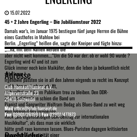
15.07.2022
45 + 2 Jahre Engerling – Die Jubiläumstour 2022
Damals war’s, im Januar 1975 bestiegen fünf junge Herren die Bühne
eines Gasthofes in Mahlow bei
Berlin. „Engerling“ heißen die, sagte der Kneiper und fügte hinzu:
„….na, mit dem Namen werden die
aber nicht weit kommen….“Um die 50 war der; ob er wohl 90 wurde ?
Engerling wird 47 und ist zum
Glück immer noch kein Maikäfer, denn die leben ja bekanntlich nicht
Adresse
sehr lange !
Irgendwie passten sie in all den Jahren nirgends so recht ins Konzept
und haben es doch geschafft,
Club Hanseat/Hanseat e.V.
sich selbst und ihrem Publikum treu zu bleiben. Den DDR-
Altperverstraße 23
Kulturfunktionären schien die Band um
29410 Salzwedel
Pianist und Songwriter Wolfram Bodag als Blues-Band zu weit weg
Mail
office@club-hanseat.de
vom Idealbild des liedhaften
Fon
03901/26159
|
Fax
03901/477873
Rock „als eigenständigen DDR-Beitrag zur internationalen
Musikkultur“, als dass man sie wirklich
hätte groß raus kommen lassen. Blues-Puristen dagegen kritisierten
Rechtliches
mangelnde Authentizität einer