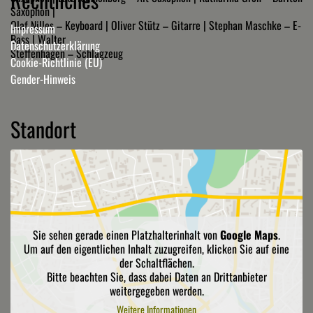
Saxophon |
Olaf Nilles – Keyboard | Oliver Stütz – Gitarre | Stephan Maschke – E-
Impressum
Bass | Walter
Datenschutzerklärung
Steffenhagen – Schlagzeug
Cookie-Richtlinie (EU)
Gender-Hinweis
Standort
Sie sehen gerade einen Platzhalterinhalt von
Google Maps
.
Um auf den eigentlichen Inhalt zuzugreifen, klicken Sie auf eine
der Schaltflächen.
Bitte beachten Sie, dass dabei Daten an Drittanbieter
weitergegeben werden.
Weitere Informationen