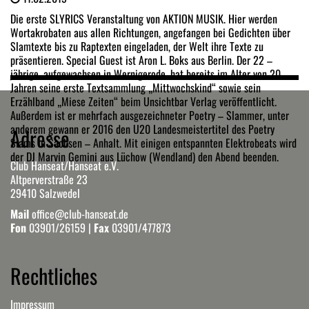
Die erste SLYRICS Veranstaltung von AKTION MUSIK. Hier werden
Wortakrobaten aus allen Richtungen, angefangen bei Gedichten über
Slamtexte bis zu Raptexten eingeladen, der Welt ihre Texte zu
präsentieren. Special Guest ist Aron L. Boks aus Berlin. Der 22 –
jährige, aufgewachsen in Wernigerode, hat bereits im Alter von 20
Jahren seine erste Textsammlung „Mittwochskind“ sowie sein
Erzählband „Miese Zeiten“ beim Unsichtbar Verlag veröffentlicht.
Außerdem ist er mehrfach ausgezeichneter Poetry – Slammer, unter
anderem gewann er 2016 den U20 Landesmeistertitel des Poetry
Adresse
Slams in Sachsen – Anhalt. Mit einigen entspannten Elektrobeats wird
der DJ Marvin Gemini aus Lüchow (Wendland) den Abend beenden.
Club Hanseat/Hanseat e.V.
Altperverstraße 23
29410 Salzwedel
Mail
office@club-hanseat.de
Fon
03901/26159
|
Fax
03901/477873
Rechtliches
Impressum