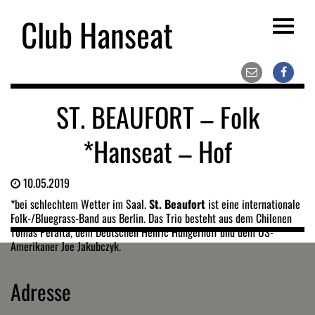
Club Hanseat
Toggle
navigat
ST. BEAUFORT – Folk
*Hanseat – Hof
10.05.2019
*bei schlechtem Wetter im Saal.
St. Beaufort
ist eine internationale
Folk-/Bluegrass-Band aus Berlin. Das Trio besteht aus dem Chilenen
Tomás Peralta, dem Deutschen Henric Hungerhoff und dem US-
Amerikaner Joe Jakubczyk.
Adresse