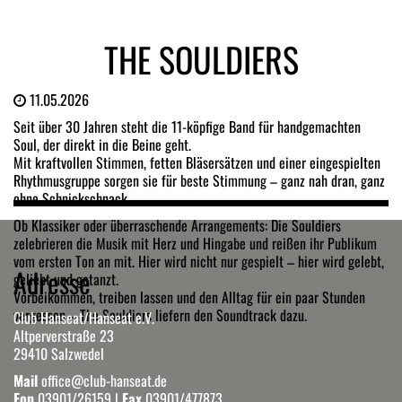
THE SOULDIERS
11.05.2026
Seit über 30 Jahren steht die 11-köpfige Band für handgemachten
Soul, der direkt in die Beine geht.
Mit kraftvollen Stimmen, fetten Bläsersätzen und einer eingespielten
Rhythmusgruppe sorgen sie für beste Stimmung – ganz nah dran, ganz
ohne Schnickschnack.
Ob Klassiker oder überraschende Arrangements: Die Souldiers
zelebrieren die Musik mit Herz und Hingabe und reißen ihr Publikum
vom ersten Ton an mit. Hier wird nicht nur gespielt – hier wird gelebt,
Adresse
geliebt und getanzt.
Vorbeikommen, treiben lassen und den Alltag für ein paar Stunden
vergessen – The Souldiers liefern den Soundtrack dazu.
Club Hanseat/Hanseat e.V.
Altperverstraße 23
29410 Salzwedel
Mail
office@club-hanseat.de
Fon
03901/26159
|
Fax
03901/477873