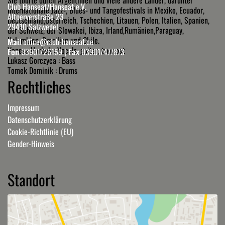
Club Hanseat/Hanseat e.V.
internationale Jazz-, Blues- und Tangofestivals in Mexiko, Ecuador,
Altperverstraße 23
Deutschland,Österreich, Tschechien, Litauen, Polen, Italien, Spanien,
29410 Salzwedel
der Schweiz, der Slowakei, Ibiza, Irland,Rumänien,Paraguay,
Kolumbien, Brasilien und Chile.
Mail
office@club-hanseat.de
Vanesa Harbek : Vocals, guitar, trumpet
Fon
03901/26159
|
Fax
03901/477873
Lukasz Gorczyca : Bass
Tomek Dominik : Drums
Rechtliches
Impressum
Datenschutzerklärung
Cookie-Richtlinie (EU)
Gender-Hinweis
Standort