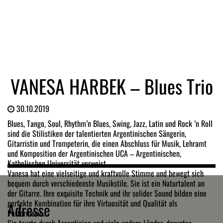
VANESA HARBEK – Blues Trio
30.10.2019
Blues, Tango, Soul, Rhythm’n Blues, Swing, Jazz, Latin und Rock ’n Roll
sind die Stilistiken der talentierten Argentinischen Sängerin,
Gitarristin und Trompeterin, die einen Abschluss für Musik, Lehramt
und Komposition der Argentinischen UCA – Argentinischen,
Katholischen Universität vorweist.
Vanesa hat eine vielseitige und kraftvolle Stimme und bewegt sich
bequem durch verschiedenste Musikstile. Sie ist ein Naturtalent an
der Gitarre. Ihre exquisite Technik und ihr solider Sound bilden eine
perfekte Kombination für ihre Virtuosität und Qualität als
Adresse
Performerin.
Sie tourte durch Argentinien und viele andere Länder, darunter