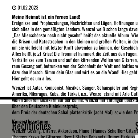
01.02.2023
Meine Heimat ist ein fernes Land!
Ereignisse und Prophezeiungen, Nachrichten und Lügen, Hoffnungen u
sich alles in den gemäßigten Ländern. Wenzel weiß schon lange davon 
„Das Allerschönste noch nicht gesehn“ heißt das aktuelle Album. Wi
die Krisen und Katastrophen in den kleinen und großen Welten, in den
um sie vielleicht mit letzter Kraft abwenden zu können, der Geschic
Alles heißt jetzt Krise! Die Trommel hämmert die Zeit aus den Fugen. 
Verhältnisse zum Tanzen und auf den klirrenden Wellen von Gitarren,
raue Gesang auf, betrunken von der Schönheit der Welt und haltlos v
dazu den Marsch. Nimm dein Glas und wirf es an die Wand! Hier geh
Hier geht es um alles.
Wenzel ist Autor, Komponist, Musiker, Sänger, Schauspieler und Regis
Amerika, Nikaragua, Kuba, die Türkei, u.a.. Wenzel stand mit Arlo G
vielen anderen Musikern auf der Bühne. Wenzel hat Ehrungen übers
über den Deutschen Kleinkunstpreis,
dem Preis der deutschen Schallplattenkritik (acht Mal), sowie den Pre
Konzertbesetzung:
Rechtliches
Wenzel: Gesang, Gitarre, Akkordeon, Piano | Hannes Scheffler: Gitarr
Thommy Krawallo: Gitarren, Bass | Stefan Dohanetz: Drums, Perkussi