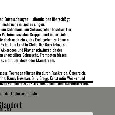
nd Enttäuschungen – allenthalben überschlägt
nicht nur ein Lied zu singen.
e ein Schamane, ein Schwarzseher beschwört er
 Parteien, sozialen Gruppen und in der Liebe,
hte doch noch ein gutes Ende geben zu können.
Es ist kein Land in Sicht. Der Bass bringt die
 Akkordeon und Klavier schwingt sich der
on ungestillter Sehnsucht. Trompeten blasen
t es nicht um Mode oder Mainstream.
seur. Tourneen führten ihn durch Frankreich, Österreich,
uthrie, Randy Newman, Billy Bragg, Konstantin Wecker und
tanden von der GOLDENEN AMIGA, dem Heinrich-Heine-Preis
is der Liederbestenliste.
Standort
en, Bass
on